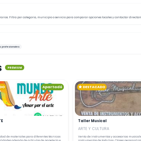
arios. Filtra por categoria, municipio o servicio para comparar opciones locales y contactar directa
s profesionales
s
PREMIUM
DO
Apartadó
DESTACADO
TE
Taller Musical
ARTE Y CULTURA
dad de materiales para diferentes técnicas
Venta de instrumentos y accesorioa musicale
instrumentos de todo tipo. Clases personaliz