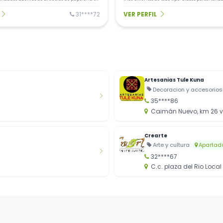
n ofrecemos cursos para niños y adultos de
instrumentos de cuerda
.
31****72
VER PERFIL
Artesanias Tule Kuna
Decoracion y accesorios
35****86
Caimán Nuevo, km 26 ví
Crearte
Arte y cultura
Apartad
32****67
C.c. plaza del Rio Local