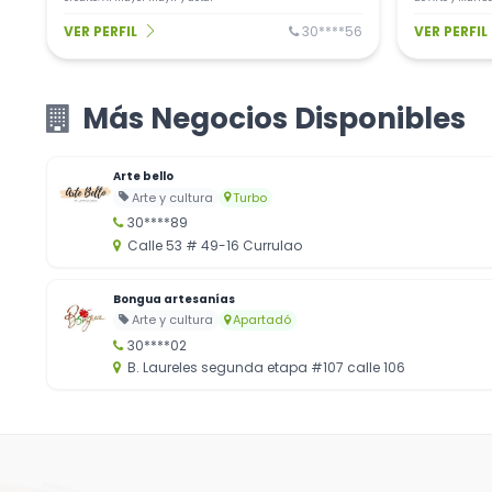
general. Tambié
pintura y dibujo
VER PERFIL
30****56
VER PERFIL
Más Negocios Disponibles
Arte bello
Arte y cultura
Turbo
30****89
Calle 53 # 49-16 Currulao
Bongua artesanías
Arte y cultura
Apartadó
30****02
B. Laureles segunda etapa #107 calle 106