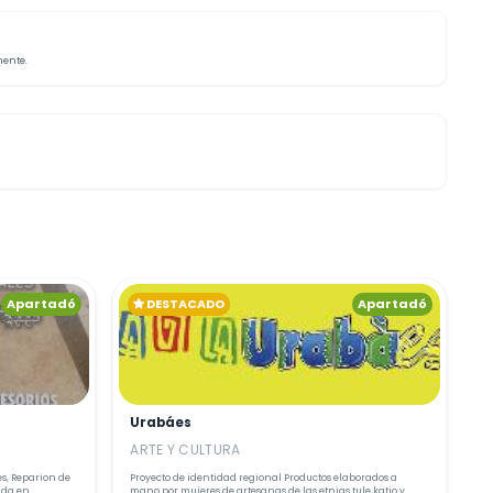
mente.
Apartadó
DESTACADO
Apartadó
Urabáes
ARTE Y CULTURA
s, Reparion de
Proyecto de identidad regional Productos elaborados a
ada en
mano por mujeres de artesanas de las etnias tule,katio y