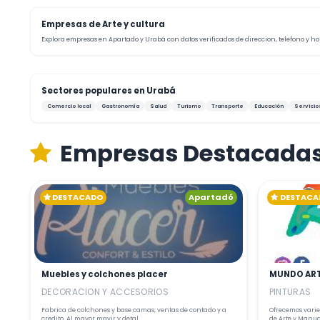
Empresas de Arte y cultura
Explora empresas en Apartado y Urabá con datos verificados de direccion, telefono y hor
Sectores populares en Urabá
Comercio local
Gastronomía
Salud
Turismo
Transporte
Educación
Servicio
Empresas Destacada
DESTACADO
Apartadó
DESTACA
Muebles y colchones placer
MUNDO AR
DECORACION Y ACCESORIOS
PINTURAS
Fabrica de colchones y base camas; ventas de contado y a
Ofrecemos varie
credito. Al mayor mayir y detal
de Arte y Manualidades además de artículos de papelería en