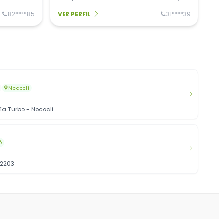
chami en urabá, quienes con todo el amor y el empeño
transmiten la riqueza cultural y ancestral de su tierra.
82****85
VER PERFIL
31****39
Necoclí
a Turbo - Necocli
ó
 2203